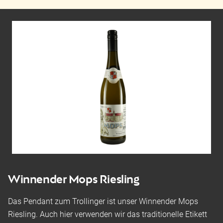
Winnender Mops Riesling
Das Pendant zum Trollinger ist unser Winnender Mops
Riesling. Auch hier verwenden wir das traditionelle Etikett