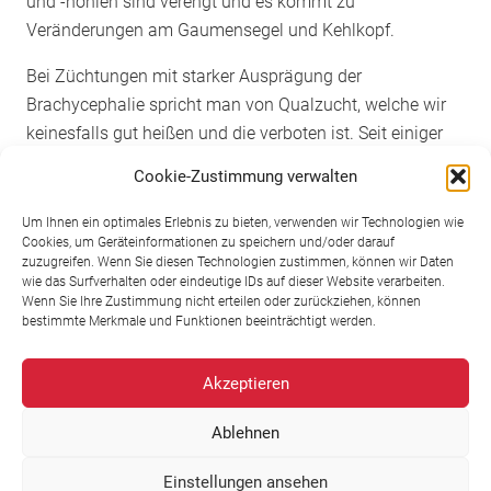
und -höhlen sind verengt und es kommt zu
Veränderungen am Gaumensegel und Kehlkopf.
Bei Züchtungen mit starker Ausprägung der
Brachycephalie spricht man von Qualzucht, welche wir
keinesfalls gut heißen und die verboten ist. Seit einiger
Zeit gibt es Züchtungen von Retromöpsen, welche
Cookie-Zustimmung verwalten
bewusst eine längere Schnauze hervorbringen, um den
Hunden ein normales Atmen zu ermöglichen. Darauf
Um Ihnen ein optimales Erlebnis zu bieten, verwenden wir Technologien wie
Cookies, um Geräteinformationen zu speichern und/oder darauf
haben auch wir schon vor 8 Jahren bei unserem Mops
zuzugreifen. Wenn Sie diesen Technologien zustimmen, können wir Daten
Vino geachtet. Und in der Zwischenzeit gibt es
wie das Surfverhalten oder eindeutige IDs auf dieser Website verarbeiten.
Wenn Sie Ihre Zustimmung nicht erteilen oder zurückziehen, können
glücklicherweise große Fortschritte in die richtige
bestimmte Merkmale und Funktionen beeinträchtigt werden.
Richtung.
Wir machen mit unseren Mops-Weinen keine aktive
Akzeptieren
Werbung für die Rasse Mops. Wir erhalten die
Ablehnen
Geschichte des Winnender Mops‘ am Leben und tragen
dem städtischen Kulturgut bei. Sollte sich jemand trotz
Einstellungen ansehen