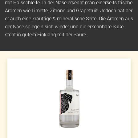
mit Halsschleife. In der Nase erkennt man einerseits frische
Aromen wie Limette, Zitrone und Grapefruit. Jedoch hat der
er auch eine kräutrige & mineralische Seite. Die Aromen aus
der Nase spiegeln sich wieder und die erkennbare Süße
steht in gutem Einklang mit der Säure.