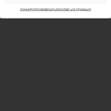
der gesundheitlichen Risiken einen Mops zulegen wollen,
empfehlen wir, sich wirklich umfassend mit der Rasse
Cookie-Richtlinie
Datenschutz
Kontakt und Impressum
auseinander zu setzen und großen Wert auf die Zucht zu
legen. Mittlerweile gibt es viel Informationen zu
Retromöpsen und deren Züchter.