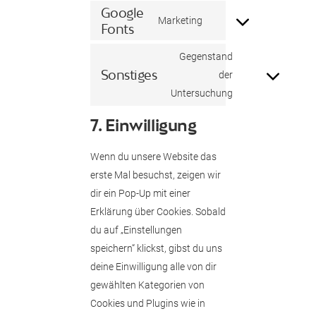
to
Google
youtube
Consent
Marketing
service
Fonts
to
woocommerce
Gegenstand
service
Sonstiges
Consent
google-
der
to
Untersuchung
fonts
service
7. Einwilligung
sonstiges
Wenn du unsere Website das
erste Mal besuchst, zeigen wir
dir ein Pop-Up mit einer
Erklärung über Cookies. Sobald
du auf „Einstellungen
speichern“ klickst, gibst du uns
deine Einwilligung alle von dir
gewählten Kategorien von
Cookies und Plugins wie in