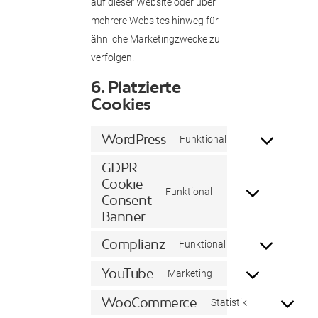
auf dieser Website oder über
mehrere Websites hinweg für
ähnliche Marketingzwecke zu
verfolgen.
6. Platzierte
Cookies
WordPress
Consent
Funktional
to
GDPR
service
Cookie
Consent
Funktional
wordpress
Consent
to
Banner
service
Complianz
Consent
Funktional
gdpr-
to
cookie-
YouTube
Consent
Marketing
service
consent-
to
complianz
WooCommerce
banner
Consent
Statistik
service