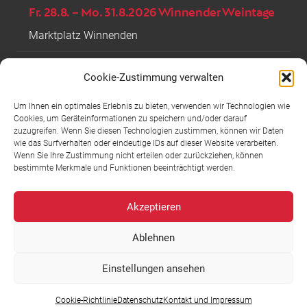
Fr. 28.8. – Mo. 31.8.2026 Winnender Weintage
Marktplatz Winnenden
Sa. 5.9. + So. 6.9.2026 Wein im Hof
Cookie-Zustimmung verwalten
Weingut Häußer
Um Ihnen ein optimales Erlebnis zu bieten, verwenden wir Technologien wie
Cookies, um Geräteinformationen zu speichern und/oder darauf
zuzugreifen. Wenn Sie diesen Technologien zustimmen, können wir Daten
Sa. 17.10. Posaunenchor goes Brass
wie das Surfverhalten oder eindeutige IDs auf dieser Website verarbeiten.
Wenn Sie Ihre Zustimmung nicht erteilen oder zurückziehen, können
Weingut Häußer
bestimmte Merkmale und Funktionen beeinträchtigt werden.
Weinverkauf
Akzeptieren
Dienstag
16.30 – 18.30 Uhr
Ablehnen
Freitag
16.30 – 18.30 Uhr
Einstellungen ansehen
Samstag
10.00 – 13.00 Uhr
Cookie-Richtlinie
Datenschutz
Kontakt und Impressum