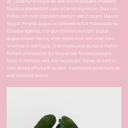
at. Curabitur tristique leo sed iaculis posuere. Praesent
faucibus elementum justo sit amet dignissim. Cras non
metus non nibh dignissim pretium sed in quam. Mauris
feugiat fringilla augue, eu posuere lectus malesuada eu.
Quisque egestas, nisl quis rhoncus suscipit, augue
augue ornare mauris, vitae mollis eros velit vitae odio.
Vivamus in nisl ligula. Cras malesuada eu nisl a mattis.
Nullam ullamcorper dui feugiat nisi facilisis posuere.
Nunc in rhoncus velit, non iaculis dui. Donec ac velit in
odio iaculis efficitur in ac felis. Vestibulum porta nunc at
erat tincidunt finibus.