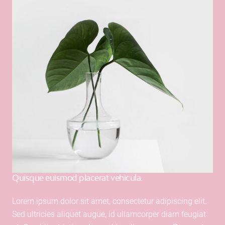
Quisque euismod placerat vehicula.
Lorem ipsum dolor sit amet, consectetur adipiscing elit.
Sed ultricies aliquet augue, id ullamcorper diam feugiat