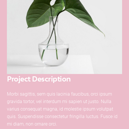
Project Description
Morbi sagittis, sem quis lacinia faucibus, orci ipsum
gravida tortor, vel interdum mi sapien ut justo. Nulla
varius consequat magna, id molestie ipsum volutpat
quis. Suspendisse consectetur fringilla luctus. Fusce id
mi diam, non ornare orci.