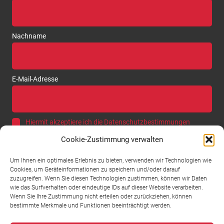
Nachname
E-Mail-Adresse
Hiermit akzeptiere ich die Datenschutzbestimmungen
Cookie-Zustimmung verwalten
Um Ihnen ein optimales Erlebnis zu bieten, verwenden wir Technologien wie
Cookies, um Geräteinformationen zu speichern und/oder darauf
zuzugreifen. Wenn Sie diesen Technologien zustimmen, können wir Daten
Termine & Veranstaltungen
wie das Surfverhalten oder eindeutige IDs auf dieser Website verarbeiten.
Wenn Sie Ihre Zustimmung nicht erteilen oder zurückziehen, können
Fr. 28.8. – Mo. 31.8.2026 Winnender Weintage
bestimmte Merkmale und Funktionen beeinträchtigt werden.
Marktplatz Winnenden